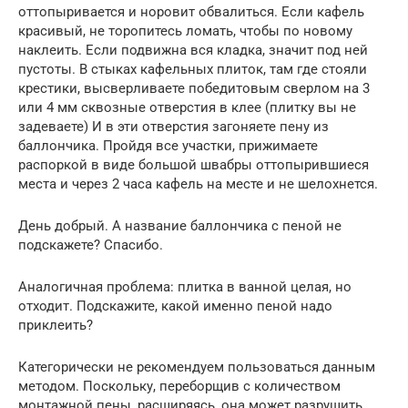
оттопыривается и норовит обвалиться. Если кафель
красивый, не торопитесь ломать, чтобы по новому
наклеить. Если подвижна вся кладка, значит под ней
пустоты. В стыках кафельных плиток, там где стояли
крестики, высверливаете победитовым сверлом на 3
или 4 мм сквозные отверстия в клее (плитку вы не
задеваете) И в эти отверстия загоняете пену из
баллончика. Пройдя все участки, прижимаете
распоркой в виде большой швабры оттопырившиеся
места и через 2 часа кафель на месте и не шелохнется.
День добрый. А название баллончика с пеной не
подскажете? Спасибо.
Аналогичная проблема: плитка в ванной целая, но
отходит. Подскажите, какой именно пеной надо
приклеить?
Категорически не рекомендуем пользоваться данным
методом. Поскольку, переборщив с количеством
монтажной пены, расширяясь, она может разрушить