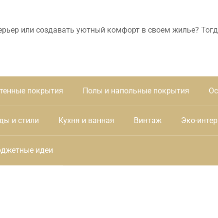
ерьер или создавать уютный комфорт в своем жилье? Тогд
тенные покрытия
Полы и напольные покрытия
Ос
ды и стили
Кухня и ванная
Винтаж
Эко-интер
джетные идеи