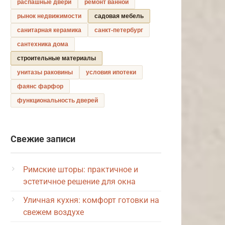
распашные двери
ремонт ванной
рынок недвижимости
садовая мебель
санитарная керамика
санкт-петербург
сантехника дома
строительные материалы
унитазы раковины
условия ипотеки
фаянс фарфор
функциональность дверей
Свежие записи
Римские шторы: практичное и
эстетичное решение для окна
Уличная кухня: комфорт готовки на
свежем воздухе