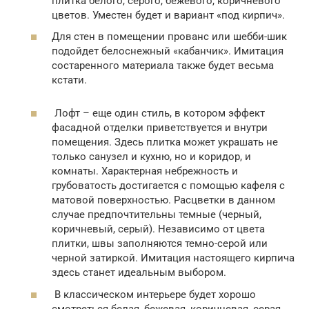
плитка белого, серого, бежевого, коричневого
цветов. Уместен будет и вариант «под кирпич».
Для стен в помещении прованс или шебби-шик
подойдет белоснежный «кабанчик». Имитация
состаренного материала также будет весьма
кстати.
Лофт – еще один стиль, в котором эффект
фасадной отделки приветствуется и внутри
помещения. Здесь плитка может украшать не
только санузел и кухню, но и коридор, и
комнаты. Характерная небрежность и
грубоватость достигается с помощью кафеля с
матовой поверхностью. Расцветки в данном
случае предпочтительны темные (черный,
коричневый, серый). Независимо от цвета
плитки, швы заполняются темно-серой или
черной затиркой. Имитация настоящего кирпича
здесь станет идеальным выбором.
В классическом интерьере будет хорошо
смотреться белая, бежевая, коричневая, серая