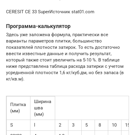
CERESIT CE 33 SuperИсточник stat01.com
Программа-калькулятор
Здесь уже заложена формула, практически все
варианты параметров плитки, большинство
показателей плотности затирок. То есть достаточно
ввести известные данные и получить результат,
который также стоит увеличить на 5-10 %. В таблице
ниже представлена таблица расхода затирки с учетом
усредненной плотности 1,6 кг/куб.дм, но без запаса (в
кг/кв.м).
Ширина
Плитка
шва
(мм)
(мм)
S
l
2
3
5
8
10
15