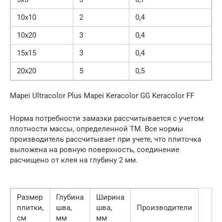
10х10
2
0,4
10х20
3
0,4
15х15
3
0,4
20х20
5
0,5
Mapei Ultracolor Plus Mapei Keracolor GG Keracolor FF
Норма потребности замазки рассчитывается с учетом
плотности массы, определенной ТМ. Все нормы
производитель рассчитывает при учете, что плиточка
выложена на ровную поверхность, соединение
расчищено от клея на глубину 2 мм.
Размер
Глубина
Ширина
плитки,
шва,
шва,
Производители
см
мм
мм