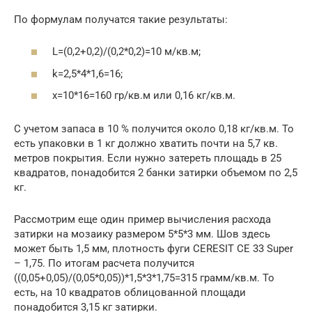
По формулам получатся такие результаты:
L=(0,2+0,2)/(0,2*0,2)=10 м/кв.м;
k=2,5*4*1,6=16;
x=10*16=160 гр/кв.м или 0,16 кг/кв.м.
С учетом запаса в 10 % получится около 0,18 кг/кв.м. То
есть упаковки в 1 кг должно хватить почти на 5,7 кв.
метров покрытия. Если нужно затереть площадь в 25
квадратов, понадобится 2 банки затирки объемом по 2,5
кг.
Рассмотрим еще один пример вычисления расхода
затирки на мозаику размером 5*5*3 мм. Шов здесь
может быть 1,5 мм, плотность фуги CERESIT CE 33 Super
– 1,75. По итогам расчета получится
((0,05+0,05)/(0,05*0,05))*1,5*3*1,75=315 грамм/кв.м. То
есть, на 10 квадратов облицованной площади
понадобится 3,15 кг затирки.