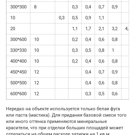
300*300
8
0,3
0,4
0,7
0,9
10
0,3
0,5
0,9
1,1
20
1,1
1,7
2,1
3,2
4,3
300*600
10
0,2
0,4
0,6
0,8
330*330
10
0,3
0,5
0,8
1
400*400
10
0,2
0,4
0,6
0,8
450*450
12
0,4
0,7
0,9
500*500
12
0,4
0,6
0,8
600*600
12
0,3
0,5
0,6
Нередко на объекте используется только белая фуга
или паста (мастика). Для придания базовой смеси того
или иного оттенка применяются минеральные
красители, что при отделки больших площадей может
отразиться на общем расходе затирки на 1 кв.м.