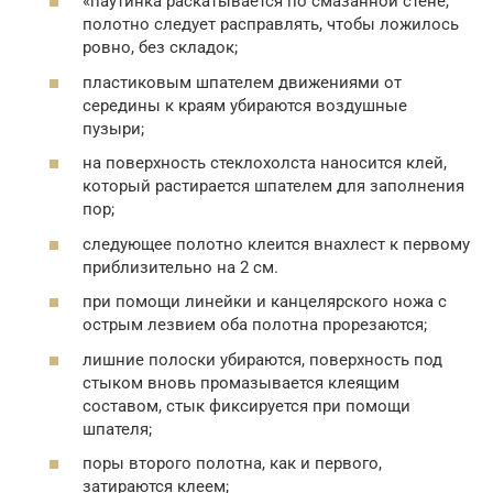
«паутинка раскатывается по смазанной стене,
полотно следует расправлять, чтобы ложилось
ровно, без складок;
пластиковым шпателем движениями от
середины к краям убираются воздушные
пузыри;
на поверхность стеклохолста наносится клей,
который растирается шпателем для заполнения
пор;
следующее полотно клеится внахлест к первому
приблизительно на 2 см.
при помощи линейки и канцелярского ножа с
острым лезвием оба полотна прорезаются;
лишние полоски убираются, поверхность под
стыком вновь промазывается клеящим
составом, стык фиксируется при помощи
шпателя;
поры второго полотна, как и первого,
затираются клеем;