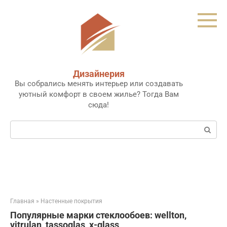
Перейти
к
контенту
Дизайнерия
Вы собрались менять интерьер или создавать
уютный комфорт в своем жилье? Тогда Вам
сюда!
Поиск:
Главная
»
Настенные покрытия
Популярные марки стеклообоев: wellton,
vitrulan, tassoglas, x-glass