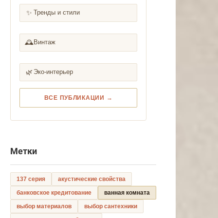
✨
Тренды и стили
🕰️
Винтаж
🌿
Эко-интерьер
ВСЕ ПУБЛИКАЦИИ →
Метки
137 серия
акустические свойства
банковское кредитование
ванная комната
выбор материалов
выбор сантехники