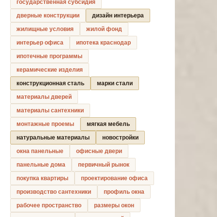
государственная субсидия
дверные конструкции
дизайн интерьера
жилищные условия
жилой фонд
интерьер офиса
ипотека краснодар
ипотечные программы
керамические изделия
конструкционная сталь
марки стали
материалы дверей
материалы сантехники
монтажные проемы
мягкая мебель
натуральные материалы
новостройки
окна панельные
офисные двери
панельные дома
первичный рынок
покупка квартиры
проектирование офиса
производство сантехники
профиль окна
рабочее пространство
размеры окон