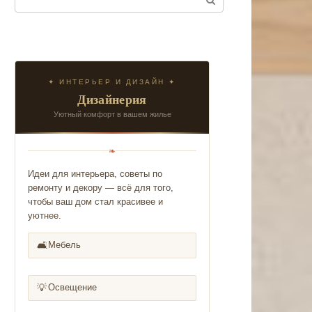
✦ ИНТЕРЬЕР И ДИЗАЙН ✦
Дизайнерия
Уютный комфорт в вашем жилье
❧
Идеи для интерьера, советы по
ремонту и декору — всё для того,
чтобы ваш дом стал красивее и
уютнее.
🛋️
Мебель
💡
Освещение