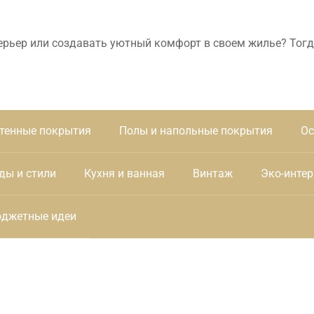
ерьер или создавать уютный комфорт в своем жилье? Тогд
тенные покрытия
Полы и напольные покрытия
Ос
ды и стили
Кухня и ванная
Винтаж
Эко-интер
джетные идеи