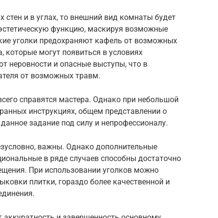
х стен и в углах, то внешний вид комнаты будет
 эстетическую функцию, маскируя возможные
акие уголки предохраняют кафель от возможных
а, которые могут появиться в условиях
ют неровности и опасные выступы, что в
ателя от возможных травм.
всего справятся мастера. Однако при небольшой
бранных инструкциях, общем представлении о
данное задание под силу и непрофессионалу.
езусловно, важны. Однако дополнительные
циональные в ряде случаев способны достаточно
ещения. При использовании уголков можно
ковки плитки, гораздо более качественной и
единения.
 аккуратность и завершенность основному