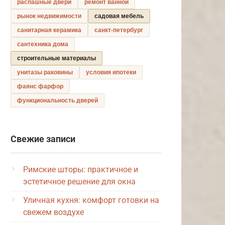
распашные двери
ремонт ванной
рынок недвижимости
садовая мебель
санитарная керамика
санкт-петербург
сантехника дома
строительные материалы
унитазы раковины
условия ипотеки
фаянс фарфор
функциональность дверей
Свежие записи
Римские шторы: практичное и
эстетичное решение для окна
Уличная кухня: комфорт готовки на
свежем воздухе