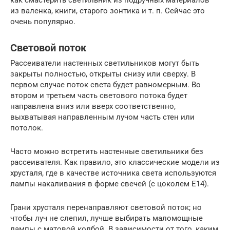
как смастерить светильник из подручных материалов —
из валенка, книги, старого зонтика и т. п. Сейчас это
очень популярно.
Световой поток
Рассеиватели настенных светильников могут быть
закрыты полностью, открыты снизу или сверху. В
первом случае поток света будет равномерным. Во
втором и третьем часть светового потока будет
направлена вниз или вверх соответственно,
выхватывая направленным лучом часть стен или
потолок.
Часто можно встретить настенные светильники без
рассеивателя. Как правило, это классические модели из
хрусталя, где в качестве источника света используются
лампы накаливания в форме свечей (с цоколем Е14).
Грани хрусталя перенаправляют световой поток; но
чтобы луч не слепил, лучше выбирать маломощные
лампы с матовой колбой. В зависимости от того, каким