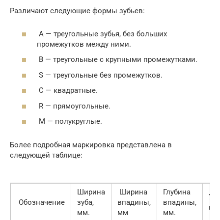
Различают следующие формы зубьев:
А — треугольные зубья, без больших
промежутков между ними.
В — треугольные с крупными промежутками.
S — треугольные без промежутков.
C — квадратные.
R — прямоугольные.
M — полукруглые.
Более подробная маркировка представлена в
следующей таблице:
Ширина
Ширина
Глубина
Уг
Обозначение
зуба,
впадины,
впадины,
на
мм.
мм
мм.