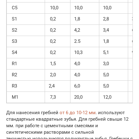
C5
10,0
10,0
10,0
R
S1
0,2
1,8
2,8
30,
S2
0,2
4,2
3,4
60,
S3
0,2
2.5
1,8
65,
S4
0,2
10,3
5,1
90,
R1
1,5
4,0
3,0
R
R2
2,0
4,0
5,0
R
R3
2,4
6,0
5,0
U
M1
7,3
20,0
12,0
M
Для нанесения гребней
от 6 до 10-12 мм
. используют
стандартные квадратные зубья. Для гребней свыше 12
мм. при работе с цементными смесями и
синтетическими растворами с сильной
текучестью используются полукруглые зубья. Гребенки с