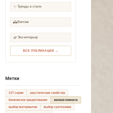
✨
Тренды и стили
🕰️
Винтаж
🌿
Эко-интерьер
ВСЕ ПУБЛИКАЦИИ →
Метки
137 серия
акустические свойства
банковское кредитование
ванная комната
выбор материалов
выбор сантехники