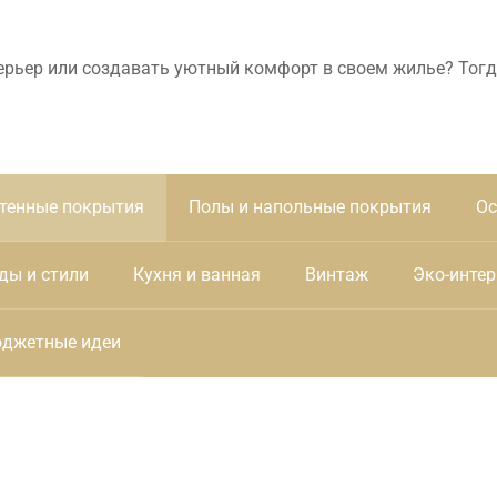
ерьер или создавать уютный комфорт в своем жилье? Тогд
тенные покрытия
Полы и напольные покрытия
Ос
ды и стили
Кухня и ванная
Винтаж
Эко-интер
джетные идеи