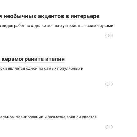
я необычных акцентов в интерьере
видов работ по отделке печного устройства своими руками:
0
 керамогранита италия
рки является одной из самых популярных и
0
тельном планировании и разметке вряд ли удастся
0