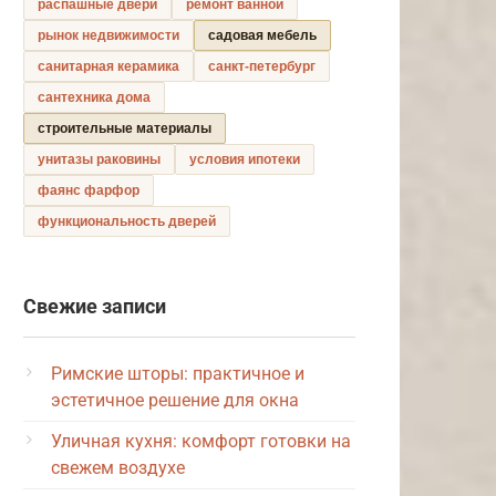
распашные двери
ремонт ванной
рынок недвижимости
садовая мебель
санитарная керамика
санкт-петербург
сантехника дома
строительные материалы
унитазы раковины
условия ипотеки
фаянс фарфор
функциональность дверей
Свежие записи
Римские шторы: практичное и
эстетичное решение для окна
Уличная кухня: комфорт готовки на
свежем воздухе