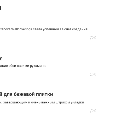
я
Stenova Wallcoverings стала успешной за счет создания
0
у
идкие обои своими руками из
0
й для бежевой плитки
ним, завершающим и очень важным штрихом укладки
0