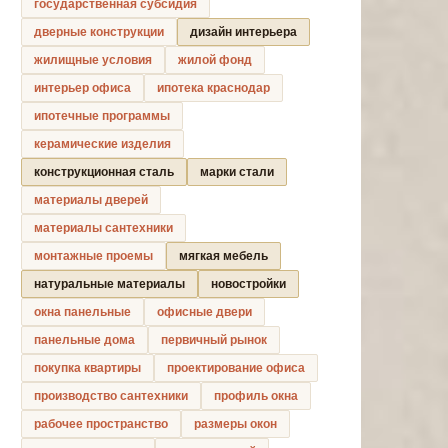
государственная субсидия
дверные конструкции
дизайн интерьера
жилищные условия
жилой фонд
интерьер офиса
ипотека краснодар
ипотечные программы
керамические изделия
конструкционная сталь
марки стали
материалы дверей
материалы сантехники
монтажные проемы
мягкая мебель
натуральные материалы
новостройки
окна панельные
офисные двери
панельные дома
первичный рынок
покупка квартиры
проектирование офиса
производство сантехники
профиль окна
рабочее пространство
размеры окон