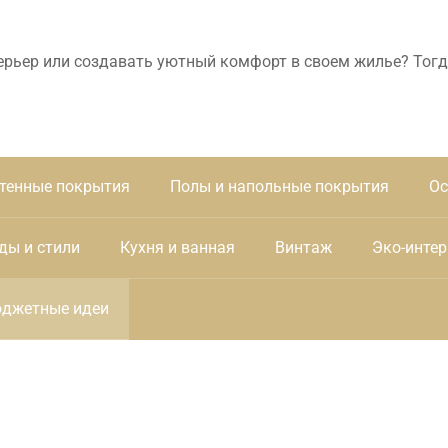
ерьер или создавать уютный комфорт в своем жилье? Тогд
тенные покрытия
Полы и напольные покрытия
Ос
ды и стили
Кухня и ванная
Винтаж
Эко-интер
джетные идеи