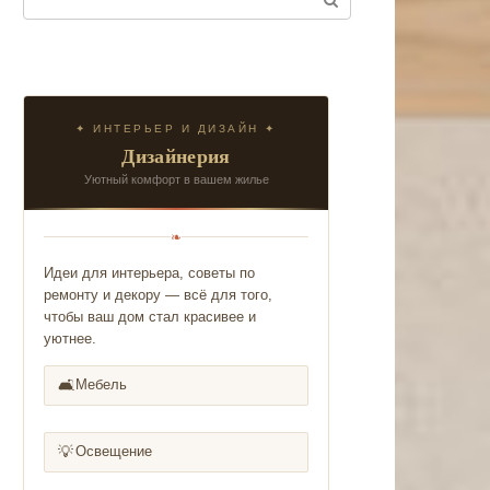
✦ ИНТЕРЬЕР И ДИЗАЙН ✦
Дизайнерия
Уютный комфорт в вашем жилье
❧
Идеи для интерьера, советы по
ремонту и декору — всё для того,
чтобы ваш дом стал красивее и
уютнее.
🛋️
Мебель
💡
Освещение