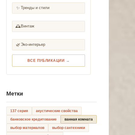
✨
Тренды и стили
🕰️
Винтаж
🌿
Эко-интерьер
ВСЕ ПУБЛИКАЦИИ →
Метки
137 серия
акустические свойства
банковское кредитование
ванная комната
выбор материалов
выбор сантехники