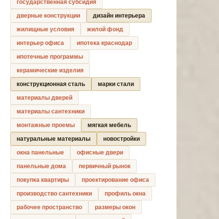
государственная субсидия
дверные конструкции
дизайн интерьера
жилищные условия
жилой фонд
интерьер офиса
ипотека краснодар
ипотечные программы
керамические изделия
конструкционная сталь
марки стали
материалы дверей
материалы сантехники
монтажные проемы
мягкая мебель
натуральные материалы
новостройки
окна панельные
офисные двери
панельные дома
первичный рынок
покупка квартиры
проектирование офиса
производство сантехники
профиль окна
рабочее пространство
размеры окон