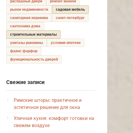
распашные двери
ремонт ванной
рынок недвижимости
садовая мебель
санитарная керамика
санкт-петербург
сантехника дома
строительные материалы
унитазы раковины
условия ипотеки
фаянс фарфор
функциональность дверей
Свежие записи
Римские шторы: практичное и
эстетичное решение для окна
Уличная кухня: комфорт готовки на
свежем воздухе