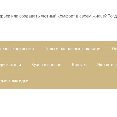
ерьер или создавать уютный комфорт в своем жилье? Тогд
тенные покрытия
Полы и напольные покрытия
Ос
ды и стили
Кухня и ванная
Винтаж
Эко-интер
джетные идеи