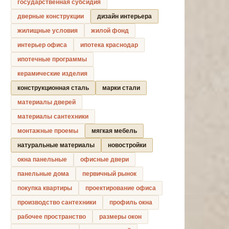
государственная субсидия
дверные конструкции
дизайн интерьера
жилищные условия
жилой фонд
интерьер офиса
ипотека краснодар
ипотечные программы
керамические изделия
конструкционная сталь
марки стали
материалы дверей
материалы сантехники
монтажные проемы
мягкая мебель
натуральные материалы
новостройки
окна панельные
офисные двери
панельные дома
первичный рынок
покупка квартиры
проектирование офиса
производство сантехники
профиль окна
рабочее пространство
размеры окон