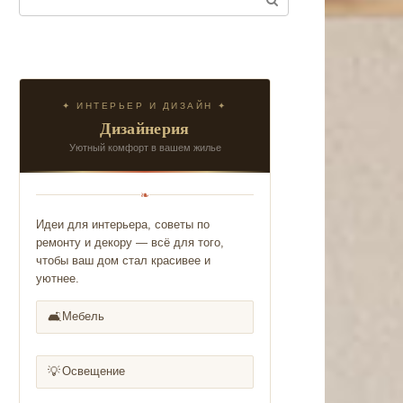
✦ ИНТЕРЬЕР И ДИЗАЙН ✦
Дизайнерия
Уютный комфорт в вашем жилье
❧
Идеи для интерьера, советы по
ремонту и декору — всё для того,
чтобы ваш дом стал красивее и
уютнее.
🛋️
Мебель
💡
Освещение