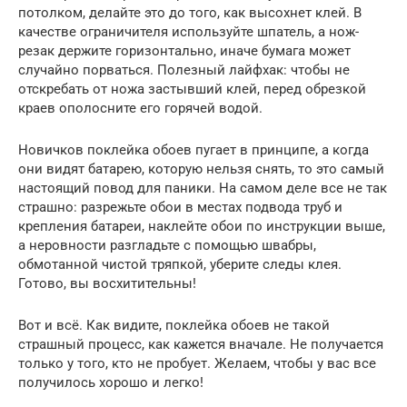
потолком, делайте это до того, как высохнет клей. В
качестве ограничителя используйте шпатель, а нож-
резак держите горизонтально, иначе бумага может
случайно порваться. Полезный лайфхак: чтобы не
отскребать от ножа застывший клей, перед обрезкой
краев ополосните его горячей водой.
Новичков поклейка обоев пугает в принципе, а когда
они видят батарею, которую нельзя снять, то это самый
настоящий повод для паники. На самом деле все не так
страшно: разрежьте обои в местах подвода труб и
крепления батареи, наклейте обои по инструкции выше,
а неровности разгладьте с помощью швабры,
обмотанной чистой тряпкой, уберите следы клея.
Готово, вы восхитительны!
Вот и всё. Как видите, поклейка обоев не такой
страшный процесс, как кажется вначале. Не получается
только у того, кто не пробует. Желаем, чтобы у вас все
получилось хорошо и легко!