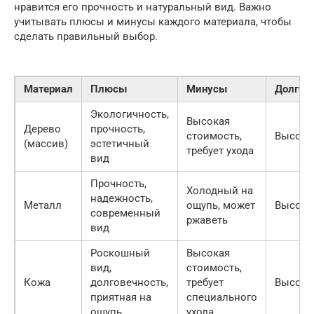
нравится его прочность и натуральный вид. Важно
учитывать плюсы и минусы каждого материала, чтобы
сделать правильный выбор.
Материал
Плюсы
Минусы
Долгов
Экологичность,
Высокая
Дерево
прочность,
стоимость,
Высока
(массив)
эстетичный
требует ухода
вид
Прочность,
Холодный на
надежность,
Металл
ощупь, может
Высока
современный
ржаветь
вид
Роскошный
Высокая
вид,
стоимость,
Кожа
долговечность,
требует
Высока
приятная на
специального
ощупь
ухода