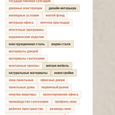
государственная субсидия
дверные конструкции
дизайн интерьера
жилищные условия
жилой фонд
интерьер офиса
ипотека краснодар
ипотечные программы
керамические изделия
конструкционная сталь
марки стали
материалы дверей
материалы сантехники
монтажные проемы
мягкая мебель
натуральные материалы
новостройки
окна панельные
офисные двери
панельные дома
первичный рынок
покупка квартиры
проектирование офиса
производство сантехники
профиль окна
рабочее пространство
размеры окон