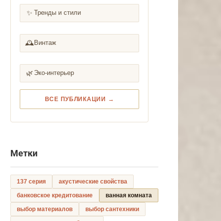
✨
Тренды и стили
🕰️
Винтаж
🌿
Эко-интерьер
ВСЕ ПУБЛИКАЦИИ →
Метки
137 серия
акустические свойства
банковское кредитование
ванная комната
выбор материалов
выбор сантехники