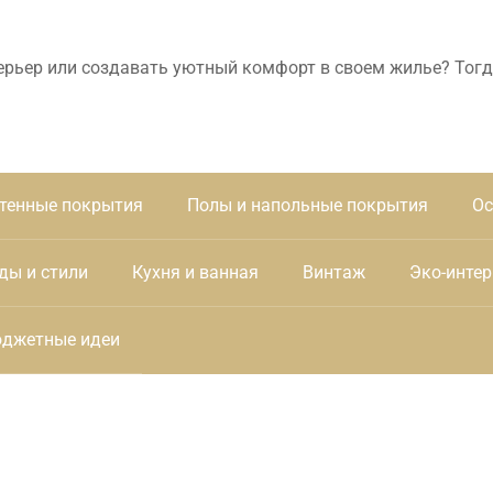
ерьер или создавать уютный комфорт в своем жилье? Тогд
тенные покрытия
Полы и напольные покрытия
Ос
ды и стили
Кухня и ванная
Винтаж
Эко-интер
джетные идеи