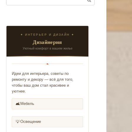
✦ ИНТЕРЬЕР И ДИЗАЙН ✦
Дизайнерия
Уютный комфорт в вашем жилье
❧
Идеи для интерьера, советы по
ремонту и декору — всё для того,
чтобы ваш дом стал красивее и
уютнее.
🛋️
Мебель
💡
Освещение