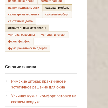
распашные двери
ремонт ванной
рынок недвижимости
садовая мебель
санитарная керамика
санкт-петербург
сантехника дома
строительные материалы
унитазы раковины
условия ипотеки
фаянс фарфор
функциональность дверей
Свежие записи
Римские шторы: практичное и
эстетичное решение для окна
Уличная кухня: комфорт готовки на
свежем воздухе