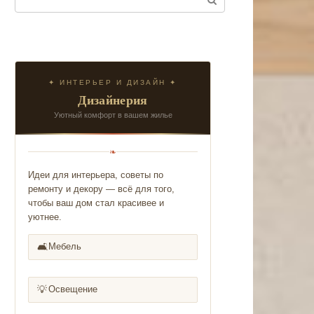
✦ ИНТЕРЬЕР И ДИЗАЙН ✦
Дизайнерия
Уютный комфорт в вашем жилье
❧
Идеи для интерьера, советы по
ремонту и декору — всё для того,
чтобы ваш дом стал красивее и
уютнее.
🛋️
Мебель
💡
Освещение