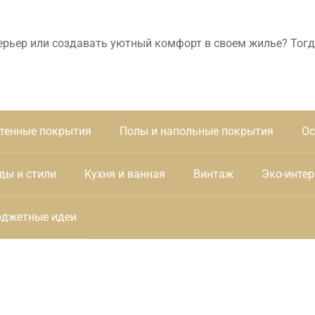
ерьер или создавать уютный комфорт в своем жилье? Тогд
тенные покрытия
Полы и напольные покрытия
Ос
ды и стили
Кухня и ванная
Винтаж
Эко-интер
джетные идеи