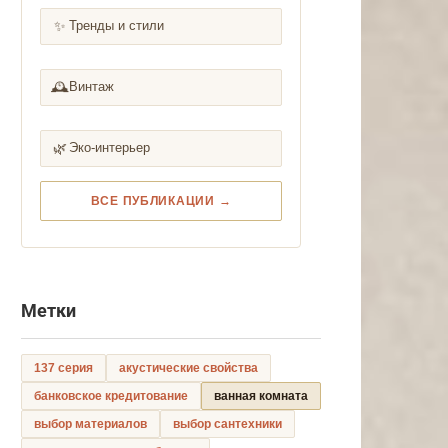
✨
Тренды и стили
🕰️
Винтаж
🌿
Эко-интерьер
ВСЕ ПУБЛИКАЦИИ →
Метки
137 серия
акустические свойства
банковское кредитование
ванная комната
выбор материалов
выбор сантехники