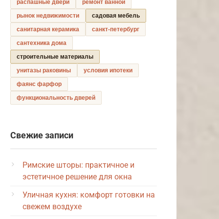
распашные двери
ремонт ванной
рынок недвижимости
садовая мебель
санитарная керамика
санкт-петербург
сантехника дома
строительные материалы
унитазы раковины
условия ипотеки
фаянс фарфор
функциональность дверей
Свежие записи
Римские шторы: практичное и
эстетичное решение для окна
Уличная кухня: комфорт готовки на
свежем воздухе