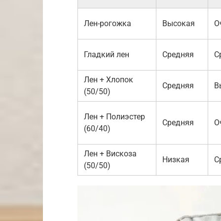
Лен-рогожка
Высокая
О
Гладкий лен
Средняя
С
Лен + Хлопок
Средняя
В
(50/50)
Лен + Полиэстер
Средняя
О
(60/40)
Лен + Вискоза
Низкая
С
(50/50)