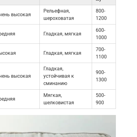
Рельефная,
800-
чень высокая
шероховатая
1200
600-
редняя
Гладкая, мягкая
1000
700-
ысокая
Гладкая, мягкая
1100
Гладкая,
900-
чень высокая
устойчивая к
1300
сминанию
Мягкая,
500-
редняя
шелковистая
900