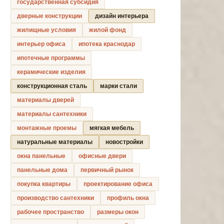
государственная субсидия
дверные конструкции
дизайн интерьера
жилищные условия
жилой фонд
интерьер офиса
ипотека краснодар
ипотечные программы
керамические изделия
конструкционная сталь
марки стали
материалы дверей
материалы сантехники
монтажные проемы
мягкая мебель
натуральные материалы
новостройки
окна панельные
офисные двери
панельные дома
первичный рынок
покупка квартиры
проектирование офиса
производство сантехники
профиль окна
рабочее пространство
размеры окон