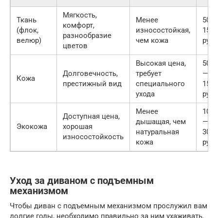
Мягкость,
Ткань
Менее
500 
комфорт,
(флок,
износостойкая,
1500
разнообразие
велюр)
чем кожа
руб.
цветов
Высокая цена,
5000
Долговечность,
требует
—
Кожа
престижный вид
специального
1500
ухода
руб.
Менее
1000
Доступная цена,
дышащая, чем
—
Экокожа
хорошая
натуральная
3000
износостойкость
кожа
руб.
Уход за диваном с подъемным
механизмом
Чтобы диван с подъемным механизмом прослужил вам
долгие годы, необходимо правильно за ним ухаживать.