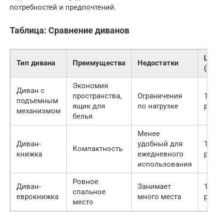
потребностей и предпочтений.
Таблица: Сравнение диванов
Цен
Тип дивана
Преимущества
Недостатки
(ор
Экономия
Диван с
пространства,
Ограничения
15 
подъемным
ящик для
по нагрузке
руб.
механизмом
белья
Менее
Диван-
удобный для
10 
Компактность
книжка
ежедневного
руб.
использования
Ровное
Диван-
Занимает
15 
спальное
еврокнижка
много места
руб.
место