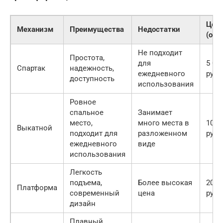
Цен
Механизм
Преимущества
Недостатки
(ори
Не подходит
Простота,
для
5 00
Спартак
надежность,
ежедневного
руб.
доступность
использования
Ровное
спальное
Занимает
место,
много места в
10 0
Выкатной
подходит для
разложенном
руб.
ежедневного
виде
использования
Легкость
подъема,
Более высокая
20 0
Платформа
современный
цена
руб.
дизайн
Плавный