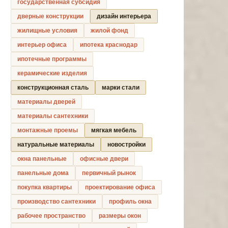
государственная субсидия
дверные конструкции
дизайн интерьера
жилищные условия
жилой фонд
интерьер офиса
ипотека краснодар
ипотечные программы
керамические изделия
конструкционная сталь
марки стали
материалы дверей
материалы сантехники
монтажные проемы
мягкая мебель
натуральные материалы
новостройки
окна панельные
офисные двери
панельные дома
первичный рынок
покупка квартиры
проектирование офиса
производство сантехники
профиль окна
рабочее пространство
размеры окон