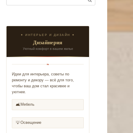
✦ ИНТЕРЬЕР И ДИЗАЙН ✦
Дизайнерия
Уютный комфорт в вашем жилье
❧
Идеи для интерьера, советы по
ремонту и декору — всё для того,
чтобы ваш дом стал красивее и
уютнее.
🛋️
Мебель
💡
Освещение