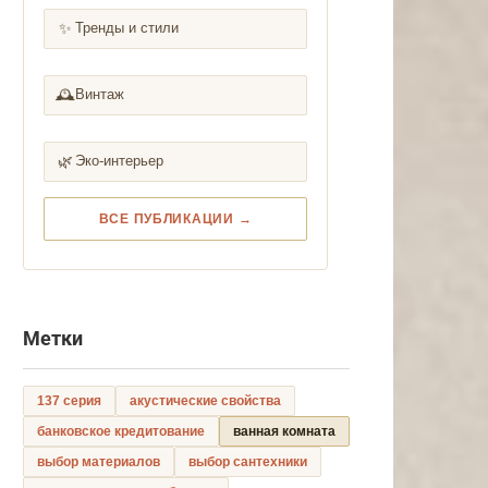
✨
Тренды и стили
🕰️
Винтаж
🌿
Эко-интерьер
ВСЕ ПУБЛИКАЦИИ →
Метки
137 серия
акустические свойства
банковское кредитование
ванная комната
выбор материалов
выбор сантехники