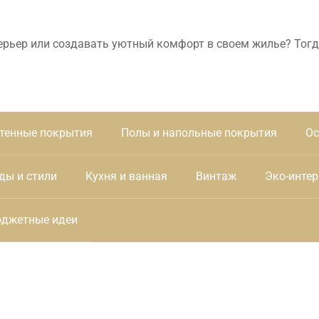
ерьер или создавать уютный комфорт в своем жилье? Тогд
тенные покрытия
Полы и напольные покрытия
Ос
ды и стили
Кухня и ванная
Винтаж
Эко-интер
джетные идеи