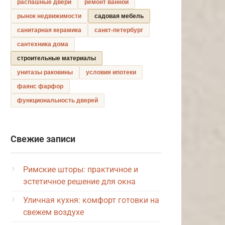
распашные двери
ремонт ванной
рынок недвижимости
садовая мебель
санитарная керамика
санкт-петербург
сантехника дома
строительные материалы
унитазы раковины
условия ипотеки
фаянс фарфор
функциональность дверей
Свежие записи
Римские шторы: практичное и
эстетичное решение для окна
Уличная кухня: комфорт готовки на
свежем воздухе