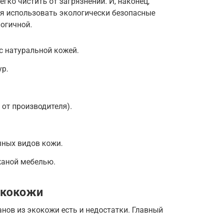
егко чистить от загрязнений. И, наконец,
я использовать экологически безопасные
огичной.
с натуральной кожей.
ур.
 от производителя).
ных видов кожи.
жаной мебелью.
экокожи
анов из экокожи есть и недостатки. Главный