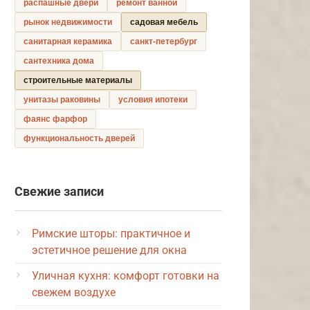
распашные двери
ремонт ванной
рынок недвижимости
садовая мебель
санитарная керамика
санкт-петербург
сантехника дома
строительные материалы
унитазы раковины
условия ипотеки
фаянс фарфор
функциональность дверей
Свежие записи
Римские шторы: практичное и
эстетичное решение для окна
Уличная кухня: комфорт готовки на
свежем воздухе