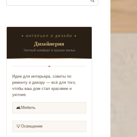
✦ ИНТЕРЬЕР И ДИЗАЙН ✦
Дизайнерия
Уютный комфорт в вашем жилье
❧
Идеи для интерьера, советы по
ремонту и декору — всё для того,
чтобы ваш дом стал красивее и
уютнее.
🛋️
Мебель
💡
Освещение