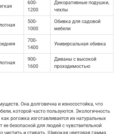
600-
Декоративные подушки,
егкая
1200
чехлы
500-
Обивка для садовой
лотная
1000
мебели
700-
редняя
Универсальная обивка
1400
900-
Диваны с высокой
лотная
1600
проходимостью
уществ. Она долговечна и износостойка, что
бели, которой часто пользуются. Экологичность
 как рогожка изготавливается из натуральных
т ее безопасной для людей с чувствительной
ко чистить и стирать. Широкая цветовая гамма