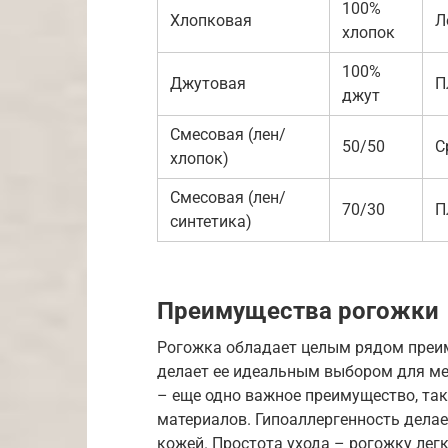
100%
Хлопковая
Л
хлопок
100%
Джутовая
П
джут
Смесовая (лен/
50/50
С
хлопок)
Смесовая (лен/
70/30
П
синтетика)
Преимущества рогожки
Рогожка обладает целым рядом преим
делает ее идеальным выбором для ме
– еще одно важное преимущество, так
материалов. Гипоаллергенность делае
кожей. Простота ухода – рогожку лег