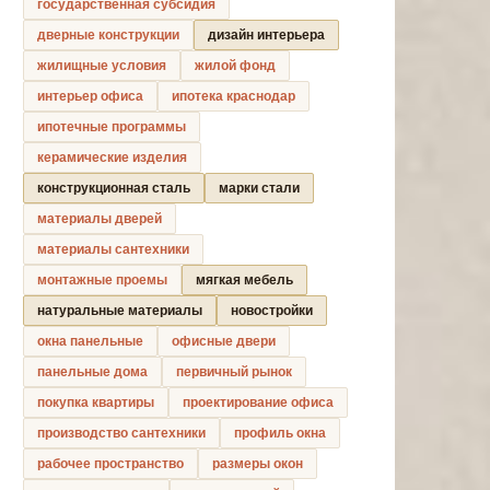
государственная субсидия
дверные конструкции
дизайн интерьера
жилищные условия
жилой фонд
интерьер офиса
ипотека краснодар
ипотечные программы
керамические изделия
конструкционная сталь
марки стали
материалы дверей
материалы сантехники
монтажные проемы
мягкая мебель
натуральные материалы
новостройки
окна панельные
офисные двери
панельные дома
первичный рынок
покупка квартиры
проектирование офиса
производство сантехники
профиль окна
рабочее пространство
размеры окон