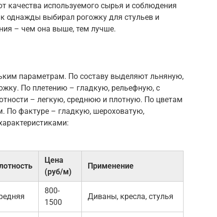
от качества используемого сырья и соблюдения
ак однажды выбирал рогожку для стульев и
ния – чем она выше, тем лучше.
ьким параметрам. По составу выделяют льняную,
жку. По плетению – гладкую, рельефную, с
отности – легкую, среднюю и плотную. По цветам
м. По фактуре – гладкую, шероховатую,
 характеристиками:
Цена
лотность
Применение
(руб/м)
800-
редняя
Диваны, кресла, стулья
1500