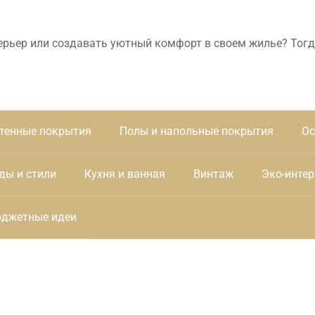
ерьер или создавать уютный комфорт в своем жилье? Тогд
тенные покрытия
Полы и напольные покрытия
Ос
ды и стили
Кухня и ванная
Винтаж
Эко-интер
джетные идеи