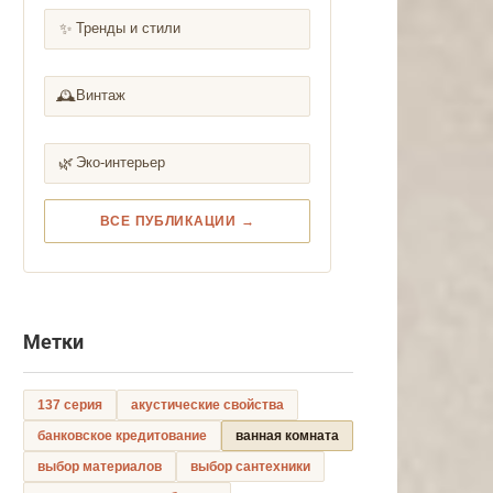
✨
Тренды и стили
🕰️
Винтаж
🌿
Эко-интерьер
ВСЕ ПУБЛИКАЦИИ →
Метки
137 серия
акустические свойства
банковское кредитование
ванная комната
выбор материалов
выбор сантехники