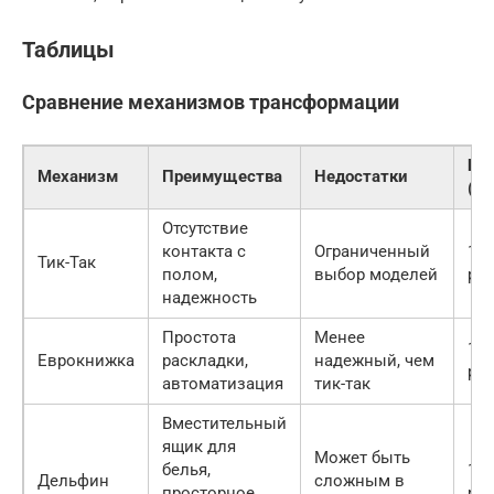
Таблицы
Сравнение механизмов трансформации
Це
Механизм
Преимущества
Недостатки
(ор
Отсутствие
контакта с
Ограниченный
15 
Тик-Так
полом,
выбор моделей
руб
надежность
Простота
Менее
12 
Еврокнижка
раскладки,
надежный, чем
руб
автоматизация
тик-так
Вместительный
ящик для
Может быть
белья,
18 
Дельфин
сложным в
просторное
руб