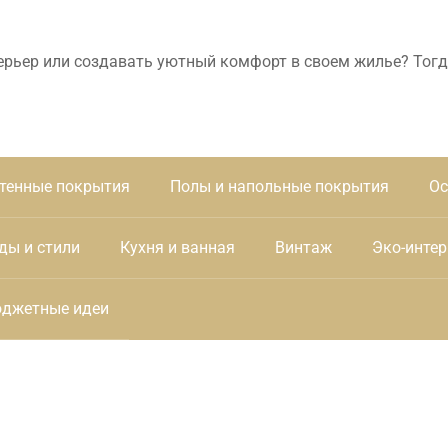
ерьер или создавать уютный комфорт в своем жилье? Тогд
тенные покрытия
Полы и напольные покрытия
Ос
ды и стили
Кухня и ванная
Винтаж
Эко-интер
джетные идеи