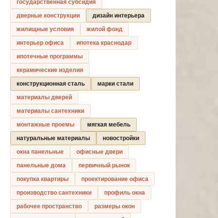
государственная субсидия
дверные конструкции
дизайн интерьера
жилищные условия
жилой фонд
интерьер офиса
ипотека краснодар
ипотечные программы
керамические изделия
конструкционная сталь
марки стали
материалы дверей
материалы сантехники
монтажные проемы
мягкая мебель
натуральные материалы
новостройки
окна панельные
офисные двери
панельные дома
первичный рынок
покупка квартиры
проектирование офиса
производство сантехники
профиль окна
рабочее пространство
размеры окон