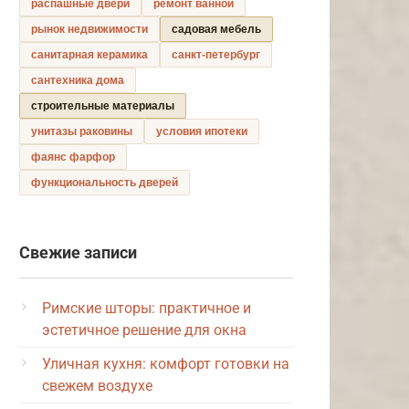
распашные двери
ремонт ванной
рынок недвижимости
садовая мебель
санитарная керамика
санкт-петербург
сантехника дома
строительные материалы
унитазы раковины
условия ипотеки
фаянс фарфор
функциональность дверей
Свежие записи
Римские шторы: практичное и
эстетичное решение для окна
Уличная кухня: комфорт готовки на
свежем воздухе