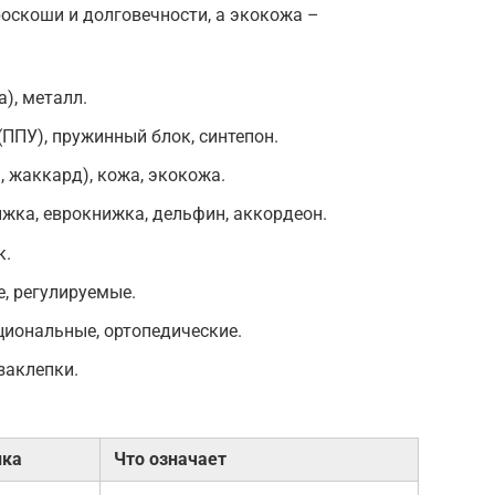
оскоши и долговечности, а экокожа –
а), металл.
(ППУ), пружинный блок, синтепон.
, жаккард), кожа, экокожа.
жка, еврокнижка, дельфин, аккордеон.
к.
е, регулируемые.
циональные, ортопедические.
заклепки.
ика
Что означает