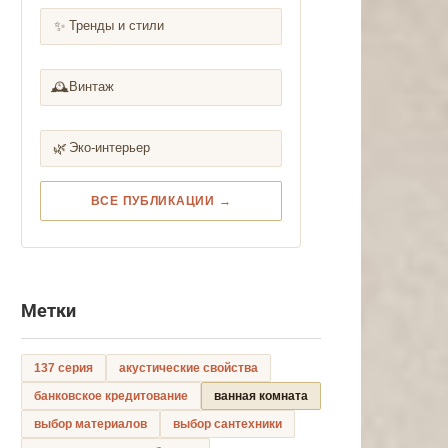
✨
Тренды и стили
🕰️
Винтаж
🌿
Эко-интерьер
ВСЕ ПУБЛИКАЦИИ →
Метки
137 серия
акустические свойства
банковское кредитование
ванная комната
выбор материалов
выбор сантехники