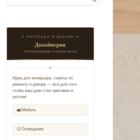
✦ ИНТЕРЬЕР И ДИЗАЙН ✦
Дизайнерия
Уютный комфорт в вашем жилье
❧
Идеи для интерьера, советы по
ремонту и декору — всё для того,
чтобы ваш дом стал красивее и
уютнее.
🛋️
Мебель
💡
Освещение