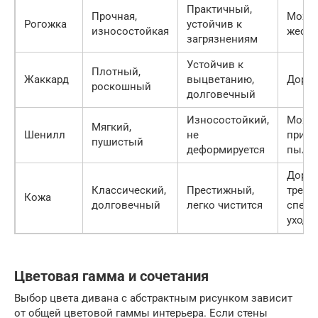
Практичный,
Прочная,
Может
Рогожка
устойчив к
износостойкая
жестк
загрязнениям
Устойчив к
Плотный,
Жаккард
выцветанию,
Дорог
роскошный
долговечный
Износостойкий,
Може
Мягкий,
Шенилл
не
притя
пушистый
деформируется
пыль
Дорог
Классический,
Престижный,
требу
Кожа
долговечный
легко чистится
специ
ухода
Цветовая гамма и сочетания
Выбор цвета дивана с абстрактным рисунком зависит
от общей цветовой гаммы интерьера. Если стены