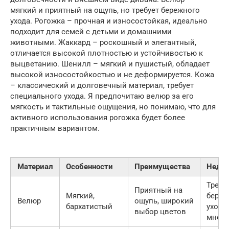
мягкий и приятный на ощупь, но требует бережного
ухода. Рогожка – прочная и износостойкая, идеально
подходит для семей с детьми и домашними
животными. Жаккард – роскошный и элегантный,
отличается высокой плотностью и устойчивостью к
выцветанию. Шенилл – мягкий и пушистый, обладает
высокой износостойкостью и не деформируется. Кожа
– классический и долговечный материал, требует
специального ухода. Я предпочитаю велюр за его
мягкость и тактильные ощущения, но понимаю, что для
активного использования рогожка будет более
практичным вариантом.
Материал
Особенности
Преимущества
Недос
Требу
Приятный на
Мягкий,
береж
Велюр
ощупь, широкий
бархатистый
ухода,
выбор цветов
мнетс