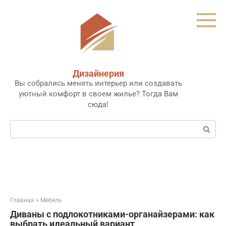
Перейти
к
контенту
Дизайнерия
Вы собрались менять интерьер или создавать
уютный комфорт в своем жилье? Тогда Вам
сюда!
Поиск:
Главная
»
Мебель
Диваны с подлокотниками-органайзерами: как
выбрать идеальный вариант