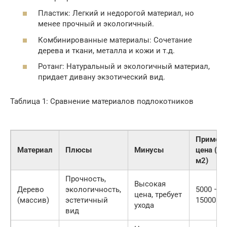
Пластик: Легкий и недорогой материал, но
менее прочный и экологичный.
Комбинированные материалы: Сочетание
дерева и ткани, металла и кожи и т.д.
Ротанг: Натуральный и экологичный материал,
придает дивану экзотический вид.
Таблица 1: Сравнение материалов подлокотников
Примерн
Материал
Плюсы
Минусы
цена (за
м2)
Прочность,
Высокая
Дерево
экологичность,
5000 —
цена, требует
(массив)
эстетичный
15000 ру
ухода
вид