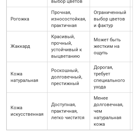
выбор цветов
Прочная,
Ограниченный
50
Рогожка
износостойкая,
выбор цветов
10
практичная
и фактур
ру
Красивый,
Может быть
70
прочный,
Жаккард
жестким на
12
устойчивый к
ощупь
ру
выцветанию
Дорогая,
Роскошный,
30
Кожа
требует
долговечный,
70
натуральная
специального
престижный
ру
ухода
Менее
Доступная,
долговечная,
50
Кожа
практичная,
чем
15
искусственная
легко чистится
натуральная
ру
кожа