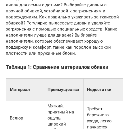
диван для семьи с детьми? Выбирайте диваны с
прочной обивкой, устойчивой к загрязнениям и
повреждениям. Как правильно ухаживать за тканевой
обивкой? Регулярно пылесосьте диван и удаляйте
загрязнения с помощью специальных средств. Какие
наполнители лучше для дивана? Выбирайте
наполнители, которые обеспечивают хорошую
поддержку и комфорт, такие как поролон высокой
плотности или пружинные блоки.
Таблица 1: Сравнение материалов обивки
Ц
Материал
Преимущества
Недостатки
(з
м
Мягкий,
Требует
приятный на
80
бережного
Велюр
ощупь,
15
ухода, легко
широкий
ру
пачкается