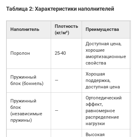
Таблица 2: Характеристики наполнителей
Плотность
Наполнитель
Преимущества
Н
(кг/м³)
Доступная цена,
Н
хорошие
Поролон
25-40
м
амортизационные
д
свойства
Хорошая
Н
Пружинный
—
поддержка,
р
блок (боннель)
доступная цена
н
Ортопедический
Пружинный
эффект,
блок
—
равномерное
В
(независимые
распределение
пружины)
нагрузки
Высокая
Б