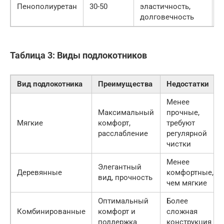
Пенополиуретан
30-50
эластичность,
ц
долговечность
п
Таблица 3: Виды подлокотников
Вид подлокотника
Преимущества
Недостатки
Менее
Максимальный
прочные,
Мягкие
комфорт,
требуют
расслабление
регулярной
чистки
Менее
Элегантный
Деревянные
комфортные,
вид, прочность
чем мягкие
Оптимальный
Более
Комбинированные
комфорт и
сложная
поддержка
конструкция