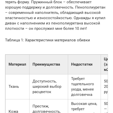
терять форму. Пружинный блок – обеспечивает
хорошую поддержку и долговечность. Пенополиуретан
– современный наполнитель, обладающий высокой
эластичностью и износостойкостью. Однажды я купил
диван с наполнением из пенополиуретана высокой
плотности – он прослужил мне более 10 лет!
Таблица 1: Характеристики материалов обивки
Цена
Материал
Преимущества
Недостатки
(за
м2)
Требует
Доступность,
500 
тщательного
Ткань
широкий выбор
2000
ухода, менее
расцветок
руб.
долговечна
Высокая цена,
5000
Престиж,
требует
—
Кожа
долговечность,