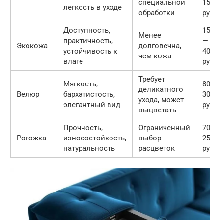
специальной
1500
легкость в уходе
обработки
руб.
Доступность,
1500
Менее
практичность,
—
Экокожа
долговечна,
устойчивость к
4000
чем кожа
влаге
руб.
Требует
Мягкость,
800 
деликатного
Велюр
бархатистость,
3000
ухода, может
элегантный вид
руб.
выцветать
Прочность,
Ограниченный
700 
Рогожка
износостойкость,
выбор
2500
натуральность
расцветок
руб.