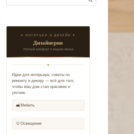
✦ ИНТЕРЬЕР И ДИЗАЙН ✦
Дизайнерия
Уютный комфорт в вашем жилье
❧
Идеи для интерьера, советы по
ремонту и декору — всё для того,
чтобы ваш дом стал красивее и
уютнее.
🛋️
Мебель
💡
Освещение