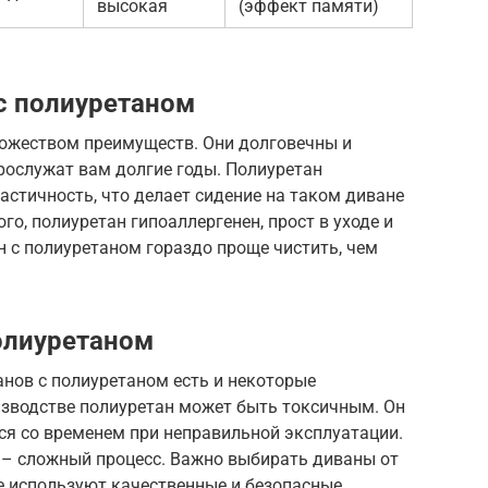
высокая
(эффект памяти)
с полиуретаном
ожеством преимуществ. Они долговечны и
прослужат вам долгие годы. Полиуретан
астичность, что делает сидение на таком диване
о, полиуретан гипоаллергенен, прост в уходе и
ан с полиуретаном гораздо проще чистить, чем
олиуретаном
анов с полиуретаном есть и некоторые
изводстве полиуретан может быть токсичным. Он
я со временем при неправильной эксплуатации.
а – сложный процесс. Важно выбирать диваны от
е используют качественные и безопасные