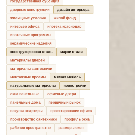
государственная субсидия
дверные конструкции
дизайн интерьера
жилищные условия
жилой фонд
интерьер офиса
ипотека краснодар
ипотечные программы
керамические изделия
конструкционная сталь
марки стали
материалы дверей
материалы сантехники
монтажные проемы
мягкая мебель
натуральные материалы
новостройки
окна панельные
офисные двери
панельные дома
первичный рынок
покупка квартиры
проектирование офиса
производство сантехники
профиль окна
рабочее пространство
размеры окон