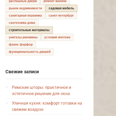
распашные двери
ремонт ванной
рынок недвижимости
садовая мебель
санитарная керамика
санкт-петербург
сантехника дома
строительные материалы
унитазы раковины
условия ипотеки
фаянс фарфор
функциональность дверей
Свежие записи
Римские шторы: практичное и
эстетичное решение для окна
Уличная кухня: комфорт готовки на
свежем воздухе