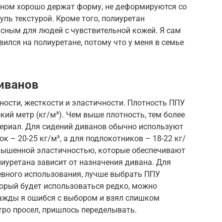
аном хорошо держат форму, не деформируются со
пь текстурой. Кроме того, полиуретан
пасным для людей с чувствительной кожей. Я сам
ился на полиуретане, потому что у меня в семье
иванов
ости, жесткости и эластичности. Плотность ППУ
кий метр (кг/м³). Чем выше плотность, тем более
ериал. Для сидений диванов обычно используют
к – 20-25 кг/м³, а для подлокотников – 18-22 кг/
вышенной эластичностью, которые обеспечивают
иуретана зависит от назначения дивана. Для
евного использования, лучше выбрать ППУ
торый будет использоваться редко, можно
ажды я ошибся с выбором и взял слишком
тро просел, пришлось переделывать.