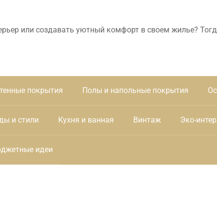
ерьер или создавать уютный комфорт в своем жилье? Тогд
тенные покрытия
Полы и напольные покрытия
Ос
ды и стили
Кухня и ванная
Винтаж
Эко-интер
джетные идеи