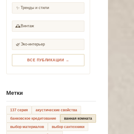
✨
Тренды и стили
🕰️
Винтаж
🌿
Эко-интерьер
ВСЕ ПУБЛИКАЦИИ →
Метки
137 серия
акустические свойства
банковское кредитование
ванная комната
выбор материалов
выбор сантехники