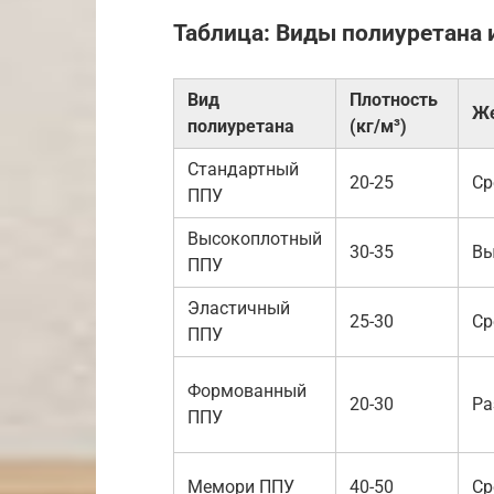
Таблица: Виды полиуретана 
Вид
Плотность
Же
полиуретана
(кг/м³)
Стандартный
20-25
Ср
ППУ
Высокоплотный
30-35
Вы
ППУ
Эластичный
25-30
Ср
ППУ
Формованный
20-30
Ра
ППУ
Мемори ППУ
40-50
Ср