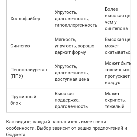
Более
Упругость,
высокая цена,
Холлофайбер
долговечность,
чем у
гипоаллергенность
синтепона
Мягкость,
Высокая цена,
Синтепух
упругость, хорошо
может
держит форму
скатываться
Может быть
Упругость,
Пенополиуретан
токсичным, не
долговечность,
(ППУ)
пропускает
доступная цена
воздух
Высокая
Может
Пружинный
поддержка,
скрипеть,
блок
долговечность
тяжелый
Как видите, каждый наполнитель имеет свои
особенности. Выбор зависит от ваших предпочтений и
бюджета.