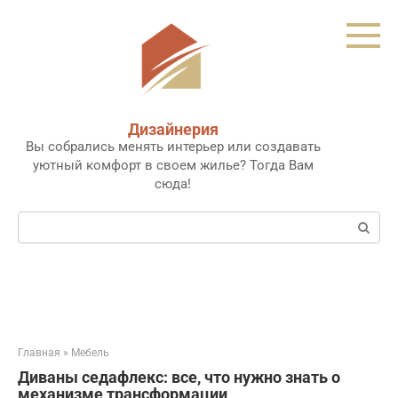
Перейти
к
контенту
Дизайнерия
Вы собрались менять интерьер или создавать
уютный комфорт в своем жилье? Тогда Вам
сюда!
Поиск:
Главная
»
Мебель
Диваны седафлекс: все, что нужно знать о
механизме трансформации