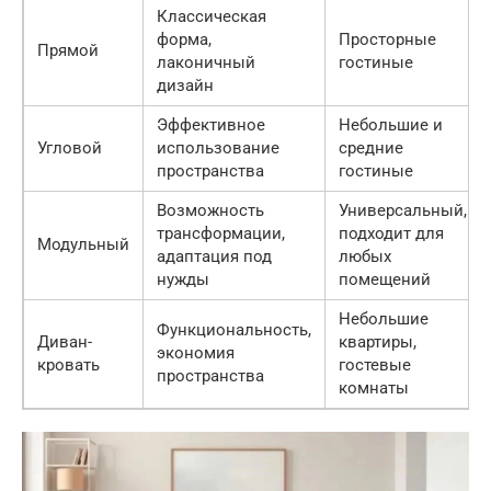
Классическая
форма,
Просторные
Прямой
лаконичный
гостиные
дизайн
Эффективное
Небольшие и
Угловой
использование
средние
пространства
гостиные
Возможность
Универсальный,
трансформации,
подходит для
Модульный
адаптация под
любых
нужды
помещений
Небольшие
Функциональность,
Диван-
квартиры,
экономия
кровать
гостевые
пространства
комнаты