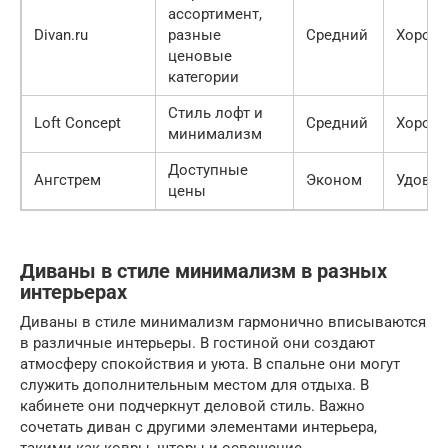
ассортимент,
Divan.ru
разные
Средний
Хорош
ценовые
категории
Стиль лофт и
Loft Concept
Средний
Хорош
минимализм
Доступные
Ангстрем
Эконом
Удовле
цены
Диваны в стиле минимализм в разных
интерьерах
Диваны в стиле минимализм гармонично вписываются
в различные интерьеры. В гостиной они создают
атмосферу спокойствия и уюта. В спальне они могут
служить дополнительным местом для отдыха. В
кабинете они подчеркнут деловой стиль. Важно
сочетать диван с другими элементами интерьера,