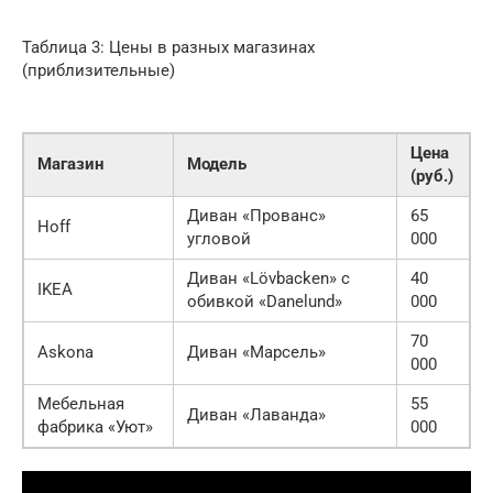
Таблица 3: Цены в разных магазинах
(приблизительные)
Цена
Магазин
Модель
(руб.)
Диван «Прованс»
65
Hoff
угловой
000
Диван «Lövbacken» с
40
IKEA
обивкой «Danelund»
000
70
Askona
Диван «Марсель»
000
Мебельная
55
Диван «Лаванда»
фабрика «Уют»
000