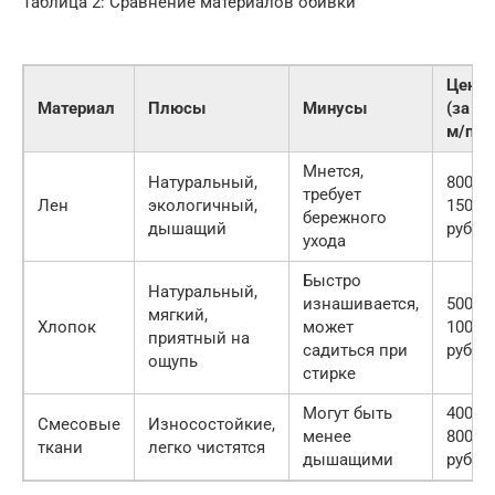
Таблица 2: Сравнение материалов обивки
Цена
Материал
Плюсы
Минусы
(за
м/п)
Мнется,
Натуральный,
800-
требует
Лен
экологичный,
1500
бережного
дышащий
руб.
ухода
Быстро
Натуральный,
изнашивается,
500-
мягкий,
Хлопок
может
1000
приятный на
садиться при
руб.
ощупь
стирке
Могут быть
400-
Смесовые
Износостойкие,
менее
800
ткани
легко чистятся
дышащими
руб.