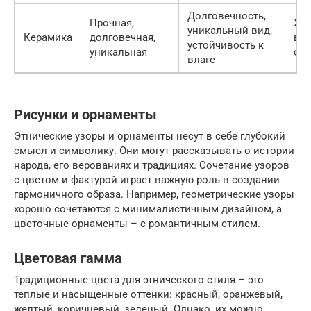
Долговечность,
Прочная,
Хру
уникальный вид,
Керамика
долговечная,
вы
устойчивость к
уникальная
ст
влаге
Рисунки и орнаменты
Этнические узоры и орнаменты несут в себе глубокий
смысл и символику. Они могут рассказывать о истории
народа, его верованиях и традициях. Сочетание узоров
с цветом и фактурой играет важную роль в создании
гармоничного образа. Например, геометрические узоры
хорошо сочетаются с минималистичным дизайном, а
цветочные орнаменты – с романтичным стилем.
Цветовая гамма
Традиционные цвета для этнического стиля – это
теплые и насыщенные оттенки: красный, оранжевый,
желтый, коричневый, зеленый. Однако, их можно