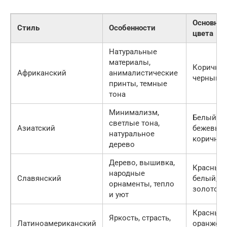
Основны
Стиль
Особенности
цвета
Натуральные
материалы,
Коричне
Африканский
анималистические
черный, 
принты, темные
тона
Минимализм,
Белый,
светлые тона,
Азиатский
бежевый,
натуральное
коричне
дерево
Дерево, вышивка,
Красный,
народные
Славянский
белый,
орнаменты, тепло
золотой
и уют
Красный,
Яркость, страсть,
Латиноамериканский
оранжев