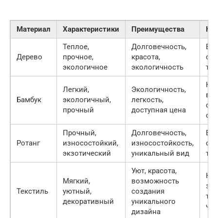
Материал
Характеристики
Преимущества
Не
Теплое,
Долговечность,
Вы
Дерево
прочное,
красота,
сто
экологичное
экологичность
тре
Не 
Легкий,
Экологичность,
вла
Бамбук
экологичный,
легкость,
сп
прочный
доступная цена
обр
Прочный,
Долговечность,
Вы
Ротанг
износостойкий,
износостойкость,
сто
экзотический
уникальный вид
тре
Уют, красота,
Не 
Мягкий,
возможность
заг
Текстиль
уютный,
создания
тре
декоративный
уникального
час
дизайна