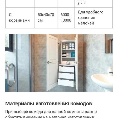
угла
Для удобного
С
50x40x70
6000-
хранения
корзинами
см
13000
мелочей
Материалы изготовления комодов
При выборе комода для ванной комнаты важно
обратить внимание на материал изготовления.