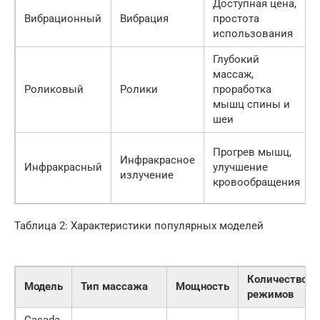
Доступная цена,
Вибрационный
Вибрация
простота
использования
Глубокий
массаж,
Роликовый
Ролики
проработка
мышц спины и
шеи
Прогрев мышц,
Инфракрасное
Инфракрасный
улучшение
излучение
кровообращения
Таблица 2: Характеристики популярных моделей
Количество
Модель
Тип массажа
Мощность
режимов
Casada