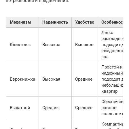
потребностей и предпочтений.
Механизм
Надежность
Удобство
Особенности
Легко
раскладывает
Клик-кляк
Высокая
Высокое
подходит для
ежедневного
сна
Простой и
надежный,
Еврокнижка
Высокая
Среднее
подходит для
небольших
квартир
Обеспечивае
Выкатной
Средняя
Среднее
ровное
спальное ме
Компактный