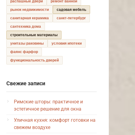
распашные двери
ремонт ванной
рынок недвижимости
садовая мебель
санитарная керамика
санкт-петербург
сантехника дома
строительные материалы
унитазы раковины
условия ипотеки
фаянс фарфор
функциональность дверей
Свежие записи
Римские шторы: практичное и
эстетичное решение для окна
Уличная кухня: комфорт готовки на
свежем воздухе