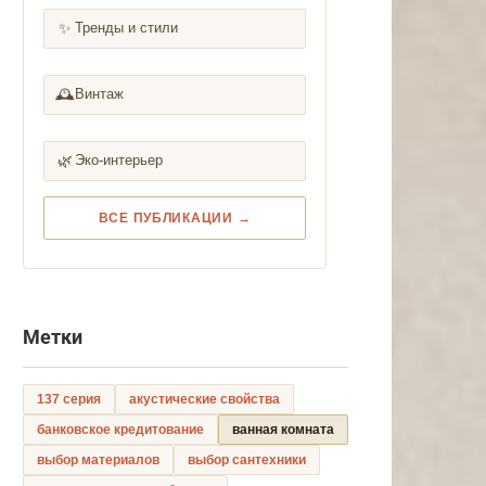
✨
Тренды и стили
🕰️
Винтаж
🌿
Эко-интерьер
ВСЕ ПУБЛИКАЦИИ →
Метки
137 серия
акустические свойства
банковское кредитование
ванная комната
выбор материалов
выбор сантехники