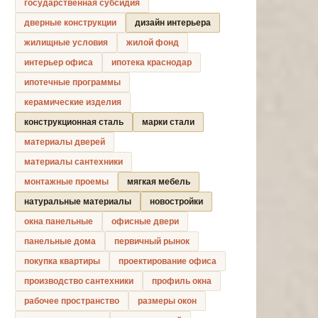
государственная субсидия
дверные конструкции
дизайн интерьера
жилищные условия
жилой фонд
интерьер офиса
ипотека краснодар
ипотечные программы
керамические изделия
конструкционная сталь
марки стали
материалы дверей
материалы сантехники
монтажные проемы
мягкая мебель
натуральные материалы
новостройки
окна панельные
офисные двери
панельные дома
первичный рынок
покупка квартиры
проектирование офиса
производство сантехники
профиль окна
рабочее пространство
размеры окон