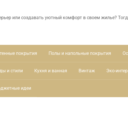
ерьер или создавать уютный комфорт в своем жилье? Тогд
тенные покрытия
Полы и напольные покрытия
Ос
ды и стили
Кухня и ванная
Винтаж
Эко-интер
джетные идеи