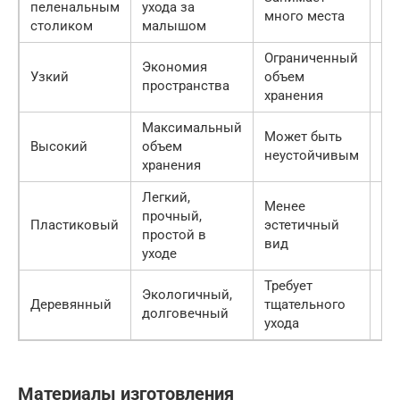
пеленальным
ухода за
много места
25
столиком
малышом
Ограниченный
Экономия
5 
Узкий
объем
пространства
00
хранения
Максимальный
Может быть
8 
Высокий
объем
неустойчивым
00
хранения
Легкий,
Менее
прочный,
3 
Пластиковый
эстетичный
простой в
00
вид
уходе
Требует
Экологичный,
12
Деревянный
тщательного
долговечный
30
ухода
Материалы изготовления