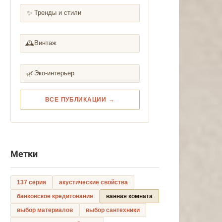
✨
Тренды и стили
🕰️
Винтаж
🌿
Эко-интерьер
ВСЕ ПУБЛИКАЦИИ →
Метки
137 серия
акустические свойства
банковское кредитование
ванная комната
выбор материалов
выбор сантехники