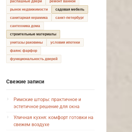
распашные двери
ремонт ванной
рынок недвижимости
садовая мебель
санитарная керамика
санкт-петербург
сантехника дома
строительные материалы
унитазы раковины
условия ипотеки
фаянс фарфор
функциональность дверей
Свежие записи
Римские шторы: практичное и
эстетичное решение для окна
Уличная кухня: комфорт готовки на
свежем воздухе