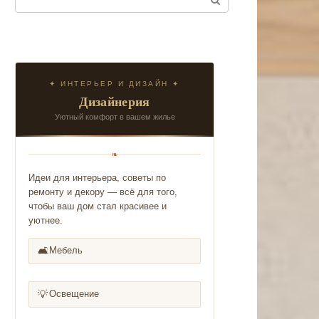
✦ ИНТЕРЬЕР И ДИЗАЙН ✦
Дизайнерия
Уютный комфорт в вашем жилье
❧
Идеи для интерьера, советы по
ремонту и декору — всё для того,
чтобы ваш дом стал красивее и
уютнее.
🛋️
Мебель
💡
Освещение