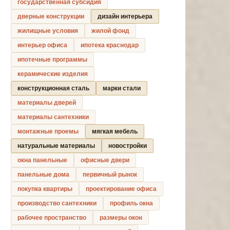
государственная субсидия
дверные конструкции
дизайн интерьера
жилищные условия
жилой фонд
интерьер офиса
ипотека краснодар
ипотечные программы
керамические изделия
конструкционная сталь
марки стали
материалы дверей
материалы сантехники
монтажные проемы
мягкая мебель
натуральные материалы
новостройки
окна панельные
офисные двери
панельные дома
первичный рынок
покупка квартиры
проектирование офиса
производство сантехники
профиль окна
рабочее пространство
размеры окон