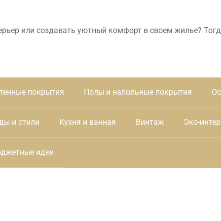
ерьер или создавать уютный комфорт в своем жилье? Тогд
тенные покрытия
Полы и напольные покрытия
Ос
ды и стили
Кухня и ванная
Винтаж
Эко-интер
джетные идеи