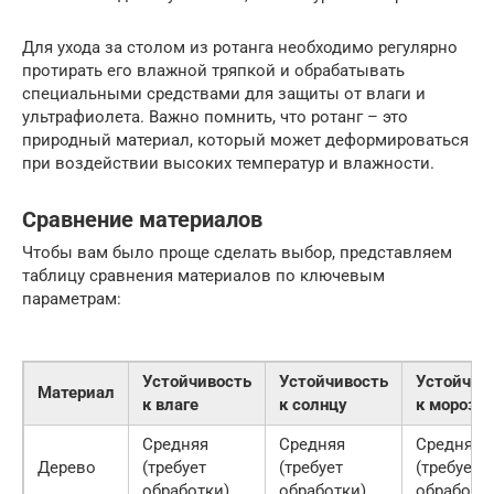
Для ухода за столом из ротанга необходимо регулярно
протирать его влажной тряпкой и обрабатывать
специальными средствами для защиты от влаги и
ультрафиолета. Важно помнить, что ротанг – это
природный материал, который может деформироваться
при воздействии высоких температур и влажности.
Сравнение материалов
Чтобы вам было проще сделать выбор, представляем
таблицу сравнения материалов по ключевым
параметрам:
Устойчивость
Устойчивость
Устойчив
Материал
к влаге
к солнцу
к морозу
Средняя
Средняя
Средняя
Дерево
(требует
(требует
(требует
обработки)
обработки)
обработк