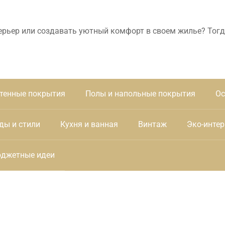
ерьер или создавать уютный комфорт в своем жилье? Тогд
тенные покрытия
Полы и напольные покрытия
Ос
ды и стили
Кухня и ванная
Винтаж
Эко-интер
джетные идеи