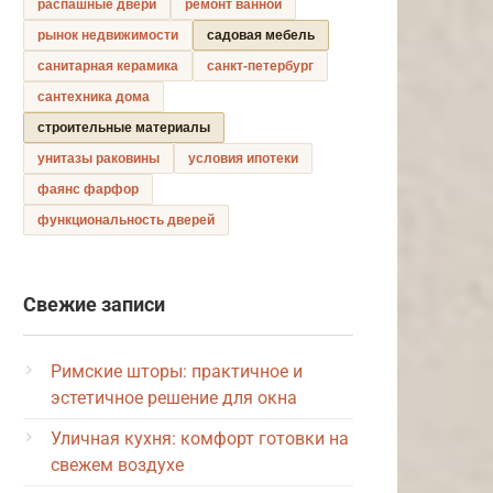
распашные двери
ремонт ванной
рынок недвижимости
садовая мебель
санитарная керамика
санкт-петербург
сантехника дома
строительные материалы
унитазы раковины
условия ипотеки
фаянс фарфор
функциональность дверей
Свежие записи
Римские шторы: практичное и
эстетичное решение для окна
Уличная кухня: комфорт готовки на
свежем воздухе