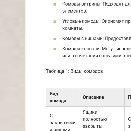
Комоды-витрины: Подходят дл
элементов.
Угловые комоды: Экономят пр
комнаты.
Комоды с нишами: Предоставл
Комоды-консоли: Могут испол
или в сочетании с другими эл
Таблица 1: Виды комодов
Вид
Описание
П
комода
Ящики
С
полностью
С
закрытыми
закрыты
з
ящиками