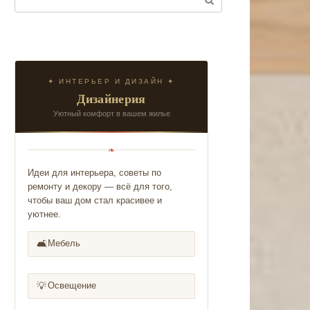
✦ ИНТЕРЬЕР И ДИЗАЙН ✦
Дизайнерия
Уютный комфорт в вашем жилье
❧
Идеи для интерьера, советы по
ремонту и декору — всё для того,
чтобы ваш дом стал красивее и
уютнее.
🛋️
Мебель
💡
Освещение