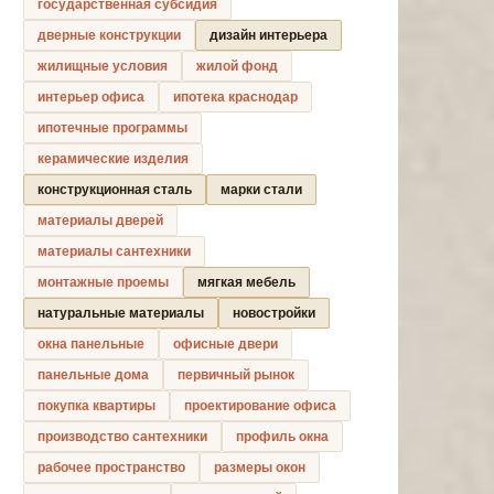
государственная субсидия
дверные конструкции
дизайн интерьера
жилищные условия
жилой фонд
интерьер офиса
ипотека краснодар
ипотечные программы
керамические изделия
конструкционная сталь
марки стали
материалы дверей
материалы сантехники
монтажные проемы
мягкая мебель
натуральные материалы
новостройки
окна панельные
офисные двери
панельные дома
первичный рынок
покупка квартиры
проектирование офиса
производство сантехники
профиль окна
рабочее пространство
размеры окон