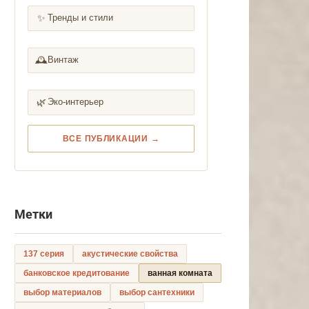
✨
Тренды и стили
🕰️
Винтаж
🌿
Эко-интерьер
ВСЕ ПУБЛИКАЦИИ →
Метки
137 серия
акустические свойства
банковское кредитование
ванная комната
выбор материалов
выбор сантехники