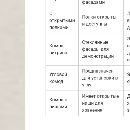
фасадами
С
Л
Полки открыты
открытыми
в
и доступны
полками
д
Э
Стеклянные
Комод-
в
фасады для
витрина
д
демонстрации
в
Предназначен
Угловой
Э
для установки в
комод
о
углу
Имеет открытые
Д
Комод с
ниши для
х
нишами
хранения
э