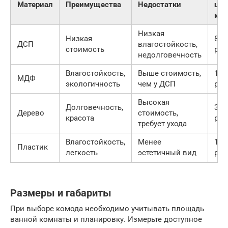
Материал
Преимущества
Недостатки
цен
м2)
Низкая
Низкая
800
ДСП
влагостойкость,
стоимость
руб.
недолговечность
Влагостойкость,
Выше стоимость,
150
МДФ
экологичность
чем у ДСП
руб.
Высокая
Долговечность,
300
Дерево
стоимость,
красота
руб.
требует ухода
Влагостойкость,
Менее
100
Пластик
легкость
эстетичный вид
руб.
Размеры и габариты
При выборе комода необходимо учитывать площадь
ванной комнаты и планировку. Измерьте доступное