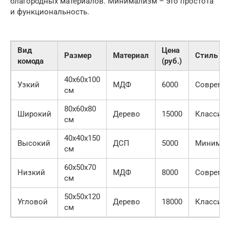
благородных материалов. Минимализм – это простота
и функциональность.
Вид
Цена
Размер
Материал
Стиль
комода
(руб.)
40x60x100
Узкий
МДФ
6000
Совреме
см
80x60x80
Широкий
Дерево
15000
Классиче
см
40x40x150
Высокий
ДСП
5000
Минимал
см
60x50x70
Низкий
МДФ
8000
Совреме
см
50x50x120
Угловой
Дерево
18000
Классиче
см