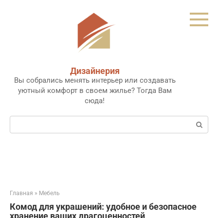
Перейти
к
контенту
Дизайнерия
Вы собрались менять интерьер или создавать
уютный комфорт в своем жилье? Тогда Вам
сюда!
Поиск:
Главная
»
Мебель
Комод для украшений: удобное и безопасное
хранение ваших драгоценностей