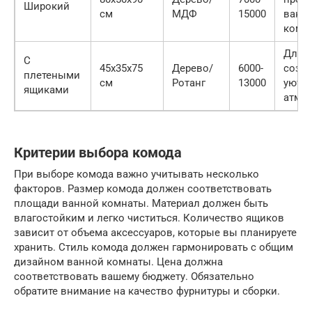
Широкий
см
МДФ
15000
ванн
комн
Для
С
45x35x75
Дерево/
6000-
созд
плетеными
см
Ротанг
13000
уютн
ящиками
атмо
Критерии выбора комода
При выборе комода важно учитывать несколько
факторов. Размер комода должен соответствовать
площади ванной комнаты. Материал должен быть
влагостойким и легко чиститься. Количество ящиков
зависит от объема аксессуаров, которые вы планируете
хранить. Стиль комода должен гармонировать с общим
дизайном ванной комнаты. Цена должна
соответствовать вашему бюджету. Обязательно
обратите внимание на качество фурнитуры и сборки.