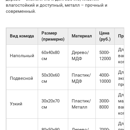
влагостойкий и доступный, металл – прочный и
современный.
Размер
Цена
Вид комода
Материал
Прим
(примерно)
(руб.)
Для 
60x40x80
Дерево/
5000-
Напольный
ванн
см
МДФ
12000
комн
Для
50x30x60
Пластик/
4000-
Подвесной
экон
см
МДФ
10000
прост
Для
30x20x70
Пластик/
3000-
мале
Узкий
см
Металл
8000
ванн
комн
Для
80x50x90
Дерево/
7000-
прос