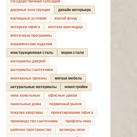
государственная субсидия
дверные конструкции
дизайн интерьера
жилищные условия
жилой фонд
интерьер офиса
ипотека краснодар
ипотечные программы
керамические изделия
конструкционная сталь
марки стали
материалы дверей
материалы сантехники
монтажные проемы
мягкая мебель
натуральные материалы
новостройки
окна панельные
офисные двери
панельные дома
первичный рынок
покупка квартиры
проектирование офиса
производство сантехники
профиль окна
рабочее пространство
размеры окон