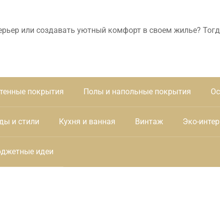
ерьер или создавать уютный комфорт в своем жилье? Тогд
тенные покрытия
Полы и напольные покрытия
Ос
ды и стили
Кухня и ванная
Винтаж
Эко-интер
джетные идеи