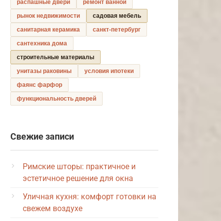
распашные двери
ремонт ванной
рынок недвижимости
садовая мебель
санитарная керамика
санкт-петербург
сантехника дома
строительные материалы
унитазы раковины
условия ипотеки
фаянс фарфор
функциональность дверей
Свежие записи
Римские шторы: практичное и
эстетичное решение для окна
Уличная кухня: комфорт готовки на
свежем воздухе