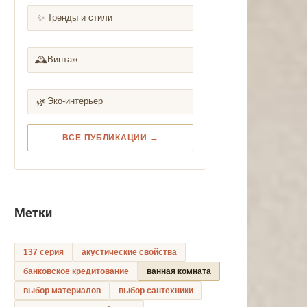
✨
Тренды и стили
🕰️
Винтаж
🌿
Эко-интерьер
ВСЕ ПУБЛИКАЦИИ →
Метки
137 серия
акустические свойства
банковское кредитование
ванная комната
выбор материалов
выбор сантехники