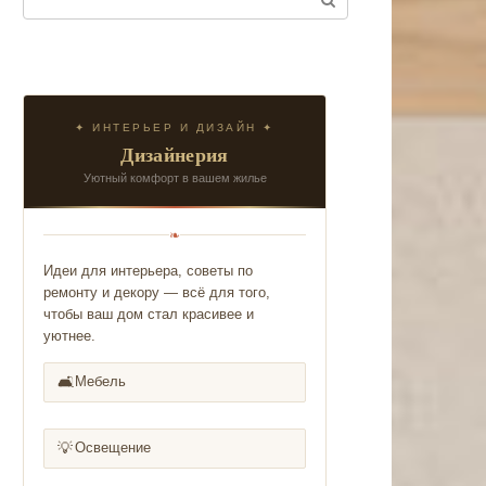
✦ ИНТЕРЬЕР И ДИЗАЙН ✦
Дизайнерия
Уютный комфорт в вашем жилье
❧
Идеи для интерьера, советы по
ремонту и декору — всё для того,
чтобы ваш дом стал красивее и
уютнее.
🛋️
Мебель
💡
Освещение