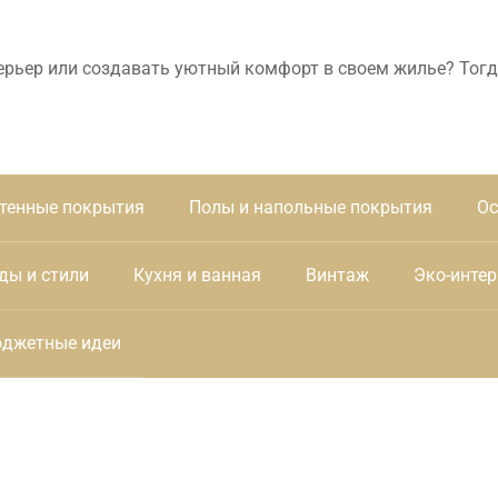
ерьер или создавать уютный комфорт в своем жилье? Тогд
тенные покрытия
Полы и напольные покрытия
Ос
ды и стили
Кухня и ванная
Винтаж
Эко-интер
джетные идеи