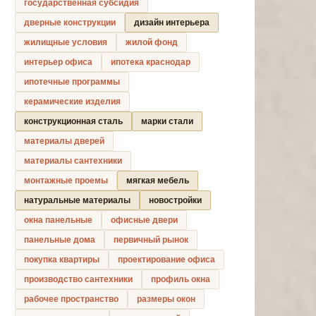
государственная субсидия
дверные конструкции
дизайн интерьера
жилищные условия
жилой фонд
интерьер офиса
ипотека краснодар
ипотечные программы
керамические изделия
конструкционная сталь
марки стали
материалы дверей
материалы сантехники
монтажные проемы
мягкая мебель
натуральные материалы
новостройки
окна панельные
офисные двери
панельные дома
первичный рынок
покупка квартиры
проектирование офиса
производство сантехники
профиль окна
рабочее пространство
размеры окон