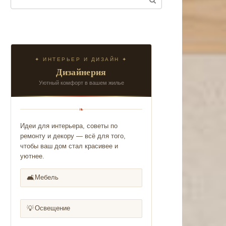
✦ ИНТЕРЬЕР И ДИЗАЙН ✦
Дизайнерия
Уютный комфорт в вашем жилье
❧
Идеи для интерьера, советы по
ремонту и декору — всё для того,
чтобы ваш дом стал красивее и
уютнее.
🛋️
Мебель
💡
Освещение