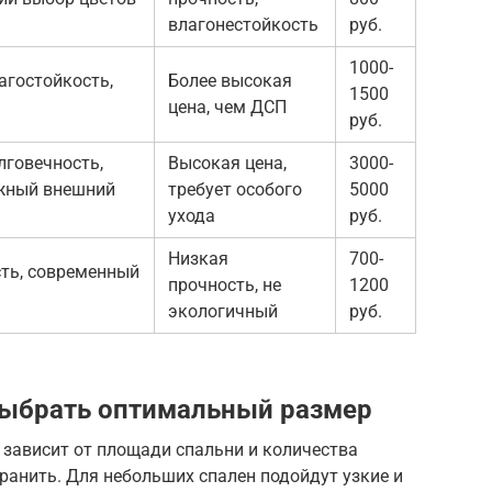
влагонестойкость
руб.
1000-
агостойкость,
Более высокая
1500
цена, чем ДСП
руб.
лговечность,
Высокая цена,
3000-
ижный внешний
требует особого
5000
ухода
руб.
Низкая
700-
сть, современный
прочность, не
1200
экологичный
руб.
выбрать оптимальный размер
зависит от площади спальни и количества
хранить. Для небольших спален подойдут узкие и