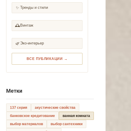
✨
Тренды и стили
🕰️
Винтаж
🌿
Эко-интерьер
ВСЕ ПУБЛИКАЦИИ →
Метки
137 серия
акустические свойства
банковское кредитование
ванная комната
выбор материалов
выбор сантехники