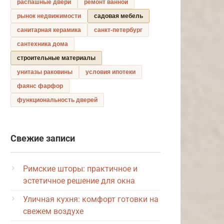
распашные двери
ремонт ванной
рынок недвижимости
садовая мебель
санитарная керамика
санкт-петербург
сантехника дома
строительные материалы
унитазы раковины
условия ипотеки
фаянс фарфор
функциональность дверей
Свежие записи
Римские шторы: практичное и
эстетичное решение для окна
Уличная кухня: комфорт готовки на
свежем воздухе