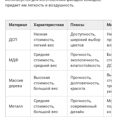
придает им легкость и воздушность.
Материал
Характеристики
Плюсы
Мину
Низкая
Доступность,
Низк
ДСП
стоимость,
широкий выбор
прочн
легкий вес
цветов
влаг
Средняя
Прочность,
Боле
МДФ
стоимость,
экологичность,
стои
средний вес
влагостойкость
ДСП
Высо
Высокая
Прочность,
Массив
стои
стоимость,
долговечность,
дерева
требу
большой вес
красота
ухода
Средняя
Прочность,
Може
Металл
стоимость,
современный
подв
большой вес
дизайн
корр