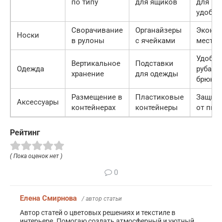
по типу
для ящиков
для
удобст
Сворачивание
Органайзеры
Эконо
Носки
в рулоны
с ячейками
место
Удобно
Вертикальное
Подставки
Одежда
рубаше
хранение
для одежды
брюк
Размещение в
Пластиковые
Защищ
Аксессуары
контейнерах
контейнеры
от пыл
Рейтинг
( Пока оценок нет )
0
Елена Смирнова
/ автор статьи
Автор статей о цветовых решениях и текстиле в
интерьере. Помогаю создать атмосферный и уютный