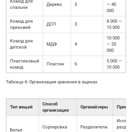
Комод для
Дерево
5
— 40
спальни
000
Комод для
8 000 —
ДСП
3
прихожей
15 000
10 000
Комод для
МДФ
4
— 20
детской
000
Пластиковый
5 000 —
Пластик
6
комод
10 000
Таблица 4: Организация хранения в ящиках
Способ
Тип вещей
Органайзеры
Приме
организации
Исполь
Сортировка
Разделители
раздел
Белье