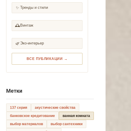
✨
Тренды и стили
🕰️
Винтаж
🌿
Эко-интерьер
ВСЕ ПУБЛИКАЦИИ →
Метки
137 серия
акустические свойства
банковское кредитование
ванная комната
выбор материалов
выбор сантехники