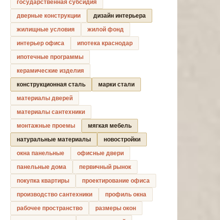
государственная субсидия
дверные конструкции
дизайн интерьера
жилищные условия
жилой фонд
интерьер офиса
ипотека краснодар
ипотечные программы
керамические изделия
конструкционная сталь
марки стали
материалы дверей
материалы сантехники
монтажные проемы
мягкая мебель
натуральные материалы
новостройки
окна панельные
офисные двери
панельные дома
первичный рынок
покупка квартиры
проектирование офиса
производство сантехники
профиль окна
рабочее пространство
размеры окон