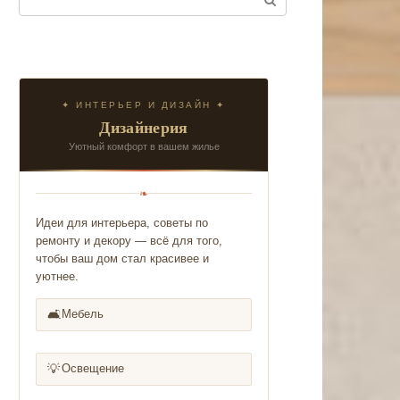
✦ ИНТЕРЬЕР И ДИЗАЙН ✦
Дизайнерия
Уютный комфорт в вашем жилье
❧
Идеи для интерьера, советы по
ремонту и декору — всё для того,
чтобы ваш дом стал красивее и
уютнее.
🛋️
Мебель
💡
Освещение