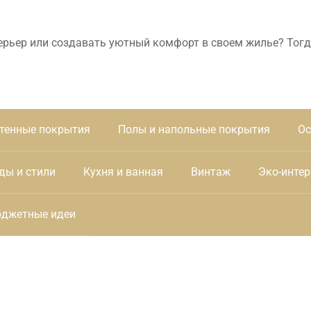
ерьер или создавать уютный комфорт в своем жилье? Тогд
тенные покрытия
Полы и напольные покрытия
Ос
ды и стили
Кухня и ванная
Винтаж
Эко-интер
джетные идеи