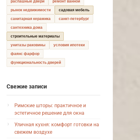
распашные двери
ремонт ванной
рынок недвижимости
садовая мебель
санитарная керамика
санкт-петербург
сантехника дома
строительные материалы
унитазы раковины
условия ипотеки
фаянс фарфор
функциональность дверей
Свежие записи
Римские шторы: практичное и
эстетичное решение для окна
Уличная кухня: комфорт готовки на
свежем воздухе