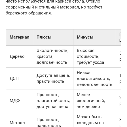
часто используется для каркаса стола. Стекло –
современный и стильный материал, но требует
бережного обращения.
При
Материал
Плюсы
Минусы
цен
Экологичность,
Высокая
500
Дерево
красота,
стоимость,
руб.
долговечность
требует ухода
Низкая
Доступная цена,
100
ДСП
влагостойкость,
практичность
руб.
недолговечность
Прочность,
Менее
200
МДФ
влагостойкость,
экологичный,
руб.
доступная цена
чем дерево
Может быть
Прочность,
300
Металл
холодным на
надежность
руб.