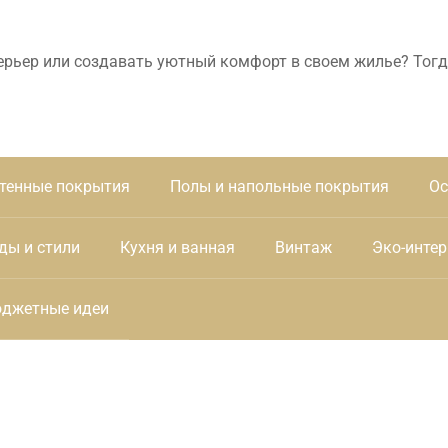
ерьер или создавать уютный комфорт в своем жилье? Тогд
тенные покрытия
Полы и напольные покрытия
Ос
ды и стили
Кухня и ванная
Винтаж
Эко-интер
джетные идеи