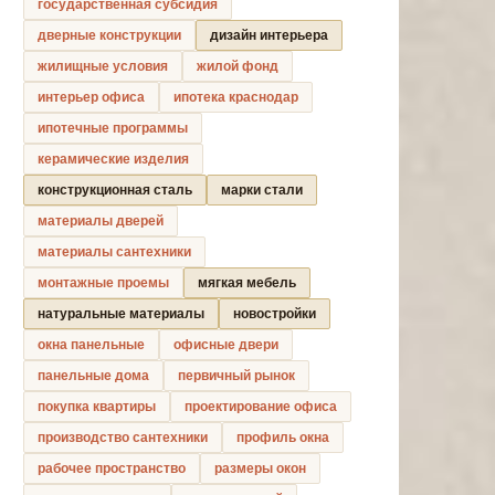
государственная субсидия
дверные конструкции
дизайн интерьера
жилищные условия
жилой фонд
интерьер офиса
ипотека краснодар
ипотечные программы
керамические изделия
конструкционная сталь
марки стали
материалы дверей
материалы сантехники
монтажные проемы
мягкая мебель
натуральные материалы
новостройки
окна панельные
офисные двери
панельные дома
первичный рынок
покупка квартиры
проектирование офиса
производство сантехники
профиль окна
рабочее пространство
размеры окон