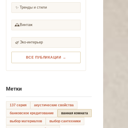
✨
Тренды и стили
🕰️
Винтаж
🌿
Эко-интерьер
ВСЕ ПУБЛИКАЦИИ →
Метки
137 серия
акустические свойства
банковское кредитование
ванная комната
выбор материалов
выбор сантехники