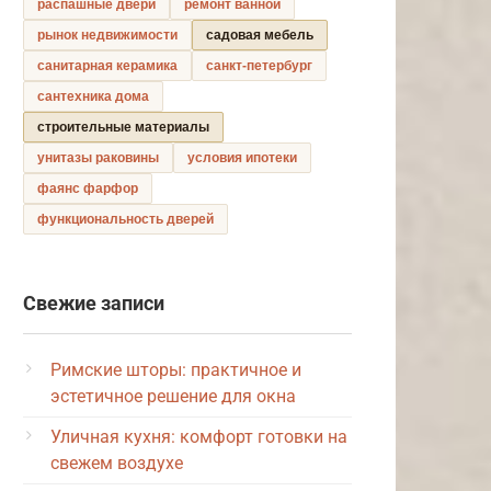
распашные двери
ремонт ванной
рынок недвижимости
садовая мебель
санитарная керамика
санкт-петербург
сантехника дома
строительные материалы
унитазы раковины
условия ипотеки
фаянс фарфор
функциональность дверей
Свежие записи
Римские шторы: практичное и
эстетичное решение для окна
Уличная кухня: комфорт готовки на
свежем воздухе